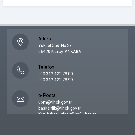
Adres
Yüksel Cad. No:23
06420 Kızılay-ANKARA
Telefon
+90 312 422 78 00
+90 312 422 78 99
e-Posta
uom@tihek.gov.tr
baskanlik@tihek.gov.tr
Kep Adresi : tihek@hs01.kep.tr