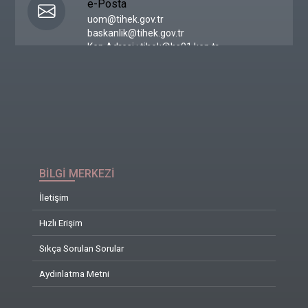
e-Posta
uom@tihek.gov.tr
baskanlik@tihek.gov.tr
Kep Adresi : tihek@hs01.kep.tr
BİLGİ MERKEZİ
İletişim
Hızlı Erişim
Sıkça Sorulan Sorular
Aydınlatma Metni