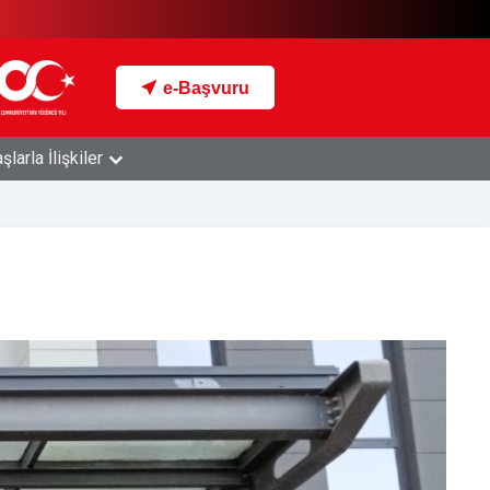
e-Başvuru
larla İlişkiler