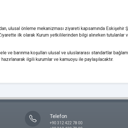
fından, ulusal önleme mekanizması ziyareti kapsamında Eskişehi
Ziyarette ilk olarak Kurum yetkililerinden bilgi alınırken tutulanla
 ve barınma koşulları ulusal ve uluslararası standartlar bağlamı
 hazırlanarak ilgili kurumlar ve kamuoyu ile paylaşılacaktır.
Telefon
+90 312 422 78 00