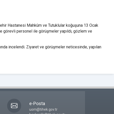
r Şehir Hastanesi Mahkûm ve Tutuklular koğuşuna 13 Ocak
r ve görevli personel ile görüşmeler yapıldı, gözlem ve
nda incelendi. Ziyaret ve görüşmeler neticesinde, yapılan
e-Posta
uom@tihek.gov.tr