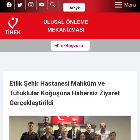
Menü
ULUSAL ÖNLEME
MEKANİZMASI
e-Başvuru
Etlik Şehir Hastanesi Mahkûm ve
Tutuklular Koğuşuna Habersiz Ziyaret
Gerçekleştirildi