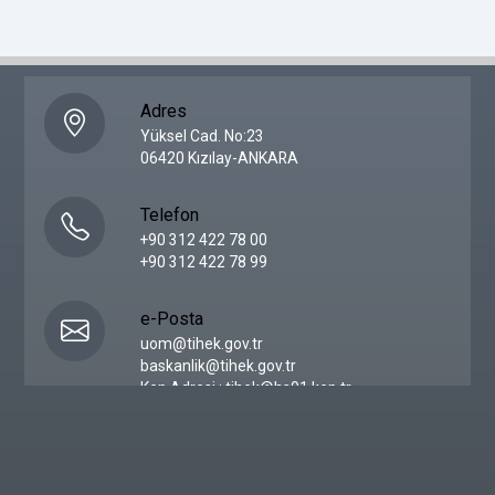
Adres
Yüksel Cad. No:23
06420 Kızılay-ANKARA
Telefon
+90 312 422 78 00
+90 312 422 78 99
e-Posta
uom@tihek.gov.tr
baskanlik@tihek.gov.tr
Kep Adresi : tihek@hs01.kep.tr