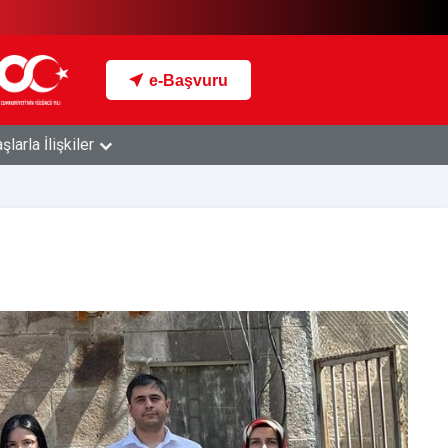
e-Başvuru
larla İlişkiler