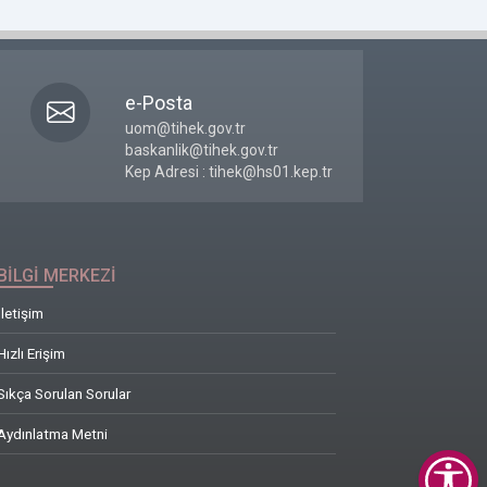
e-Posta
uom@tihek.gov.tr
baskanlik@tihek.gov.tr
Kep Adresi : tihek@hs01.kep.tr
BİLGİ MERKEZİ
İletişim
Hızlı Erişim
Sıkça Sorulan Sorular
Aydınlatma Metni