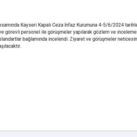
amında Kayseri Kapalı Ceza İnfaz Kurumuna 4-5/6/2024 tarihlerin
ar ve görevli personel ile görüşmeler yapılarak gözlem ve incelem
tandartlar bağlamında incelendi. Ziyaret ve görüşmeler neticesind
şılacaktır.