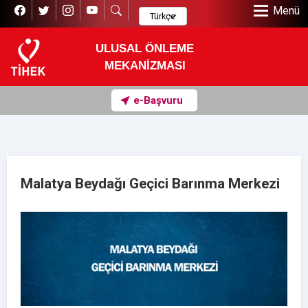
Menü
ULUSAL ÖNLEME
MEKANİZMASI
e-Başvuru
Malatya Beydağı Geçici Barınma Merkezi