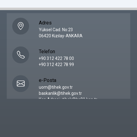
Adres
Yüksel Cad. No:23
06420 Kızılay-ANKARA
Telefon
+90 312 422 78 00
+90 312 422 78 99
e-Posta
uom@tihek.gov.tr
baskanlik@tihek.gov.tr
Kep Adresi : tihek@hs01.kep.tr