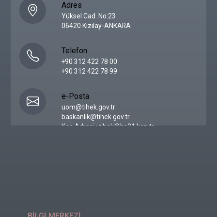
Adres
Yüksel Cad. No:23
06420 Kızılay-ANKARA
Telefon
+90 312 422 78 00
+90 312 422 78 99
e-Posta
uom@tihek.gov.tr
baskanlik@tihek.gov.tr
Kep Adresi : tihek@hs01.kep.tr
BİLGİ MERKEZİ