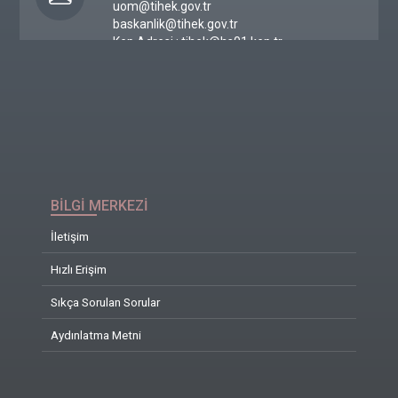
uom@tihek.gov.tr
baskanlik@tihek.gov.tr
Kep Adresi : tihek@hs01.kep.tr
BİLGİ MERKEZİ
İletişim
Hızlı Erişim
Sıkça Sorulan Sorular
Aydınlatma Metni