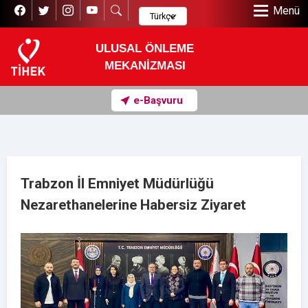
Menü
ULUSAL ÖNLEME
MEKANİZMASI
e-Başvuru
Trabzon İl Emniyet Müdürlüğü
Nezarethanelerine Habersiz Ziyaret